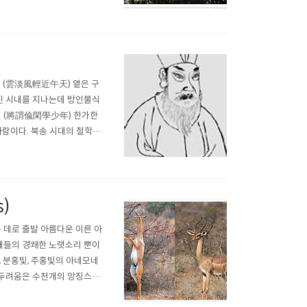
하더냐 너는 끝내 거칠은 들녘
 이제 시들고 마른 너를 다시
천 (雲淡風輕近午天) 옅은 구
진 시내를 지나는데 방인불식
 (將謂偸閑學少年) 한가한
사람이다. 북송 시대의 철학자,
공(純公) 그의 아우 이천(伊
신종(神宗) 때 ‘태자중윤감찰
s)
 높은 데로 출발 아름다운 이른 아
 새들의 경쾌한 노랫소리 뿐이
 분홍빛, 주홍빛의 아네모네
와 두려움은 수천개의 앙징스런
 걸음을 멈추어 그 꽃들을 어