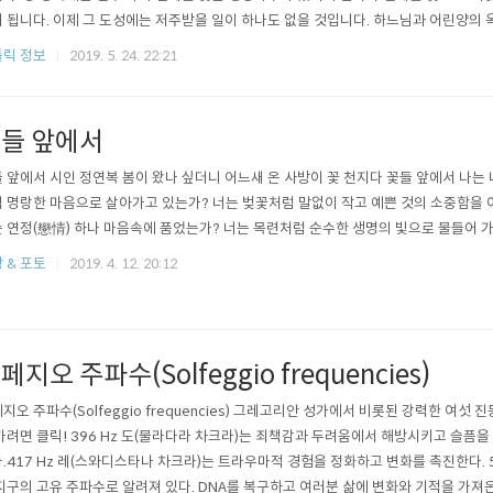
 됩니다. 이제 그 도성에는 저주받을 일이 하나도 없을 것입니다. 하느님과 어린양의 옥
 종들이 그분을 섬기며 그 얼굴을 뵈올 것입니다. 그리고 그들의 이마에는 하느님의 
릭 정보
2019. 5. 24. 22:21
도성에는 이제 밤이 없어서 등불이나 햇빛이 필요 없습니다. 주 하느님께서 그들에게 
은 영원무..
들 앞에서
 앞에서 시인 정연복 봄이 왔나 싶더니 어느새 온 사방이 꽃 천지다 꽃들 앞에서 나는 
 명랑한 마음으로 살아가고 있는가? 너는 벚꽃처럼 말없이 작고 예쁜 것의 소중함을 
 연정(戀情) 하나 마음속에 품었는가? 너는 목련처럼 순수한 생명의 빛으로 물들어 
 & 포토
2019. 4. 12. 20:12
페지오 주파수(Solfeggio frequencies)
지오 주파수(Solfeggio frequencies) 그레고리안 성가에서 비롯된 강력한 여섯
가려면 클릭! 396 Hz 도(물라다라 차크라)는 죄책감과 두려움에서 해방시키고 슬픔
.417 Hz 레(스와디스타나 차크라)는 트라우마적 경험을 정화하고 변화를 촉진한다. 5
지구의 고유 주파수로 알려져 있다. DNA를 복구하고 여러분 삶에 변화와 기적을 가져온다