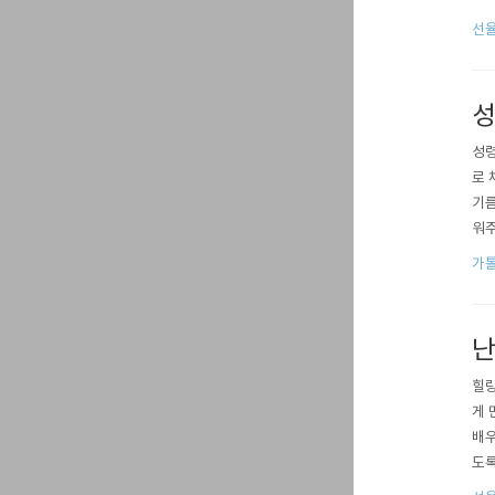
크라
선
고 
성
성령
로 
기름
워주
하소
가톨
이다
다.
난
힐링
게 
배우
도록
는 