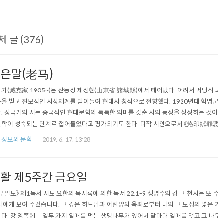
체 글 (376)
은말(老马)
가(臧克家 1905~)는 산동성 제성현(山東省 諸城縣)에서 태어났다. 어려서 서당식
을 받고 진보적인 사상체계를 받아들여 현대시 창작으로 전향했다. 1920년대 혁명
. 장극가의 시는 중국적인 현대문학의 톡특한 의미를 갖춘 시의 등장을 상징하는 것이
학이 성숙되는 단계로 접어들었다고 평가되기도 한다. 다작 시인으로서 《烙印》,《罪恶
,《春风集》등 200여권의 시집을 발표하였다. ▷ 늙은 말(老馬)의 지혜(智慧) 중국의
국정보와 문학
2019. 6. 17. 13:28
 세림(說林) 상편(上篇)에 노마지지(老馬之智)라는 고사성어가 나옵니다. 이는 '늙은 
 오래되긴 했지만 ..
활 제5주간 금요일
무일도》 제1독서 사도 요한의 묵시록에 의한 독서 22,1-9 생명수의 강 그 천사는 또
나에게 보여 주었습니다. 그 강은 하느님과 어린양의 옥좌로부터 나와 그 도성의 넓은
다. 강 양쪽에는 열두 가지 열매를 맺는 생명나무가 있어서 달마다 열매를 맺고 그 