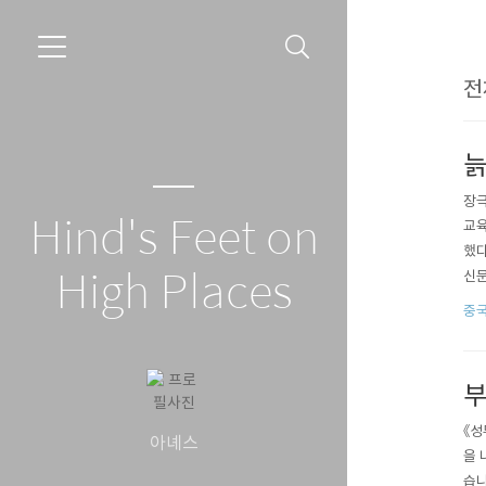
전
늙
장극
Hind's Feet on
교육
했다
High Places
신문
星》
중
子)
'좀
부
《성
아녜스
을 
습니