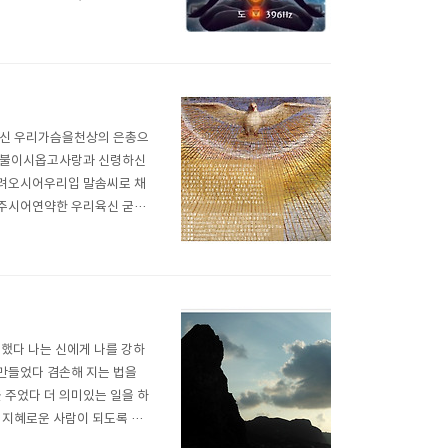
z 솔(비슈디 차크라)은 순수하
. 852 ..
하신 우리가슴을천상의 은총으
 불이시옵고사랑과 신령하신
려오시어우리입 말솜씨로 채
주시어연약한 우리육신 굳게
길에해로운 모든것을 피하리
는성령을 우리항상 믿으오리
난 부탁했다 나는 신에게 나를 강하
 만들었다 겸손해 지는 법을
 주었다 더 의미있는 일을 하
 지혜로운 사람이 되도록 나
선물받았다 신의 필요성을 느