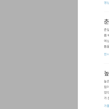
양은
영상
정든
안고 
춘
춘일
름 
여심
틈을
교육
한시
川)
어사
높
높은
침이
었다
가 
꽃들
가톨