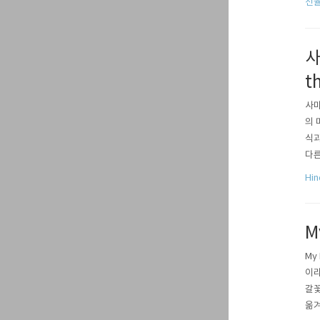
선
끼도
사
th
사마
의 
식과
다른
낸 
Hin
기 
M
My
이라
갈꽃
옮겨