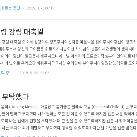
)는 소통, 이해, 인내 그리고 사랑을 증가시킨다. 다시 말해 관계를 강화시킨다.741 H
율흐르는 공간
2019. 1. 6. 00:19
안정된 삶으로 이끄는 자기 표현의 힘으로 인도한다. 또한 세포의 독을 청소하는데 도와 준다
령 강림 대축일
 강림 대축일 오소서 성령이여 창조주시여신자들 마음속을 찾아주시어당신이 창조
채워주소서 당신의 그이름은 위로자시니높으신 하느님의 선물이시요생명의 샘이시며
이외다 당신이 일곱은사 베푸시오니하느님 아버지의 오른손가락성부의 언약대로 내
시네 빛으로 우리오관 비춰주시고그사랑 우리맘에 부어주시며영원한 능력으로 도와
서 원수를 멀리멀리 쫓아주시고언제나 당신평화 내려주소서앞장서 이끄시는 당신손
릭 정보
2018. 5. 20. 22:05
 성령의 힘을입어 성부를알고성자도 그힘으로 알게하소서성부와 성자께로 좇아나시
 아멘.
 부탁했다
음악 (Healing Music) - 아름답고 듣기좋은 클래식 모음 (Classical Chillout) 
만들어 달라고 부탁했다 내가 원하는 모든 걸 이룰 수 있도록 하지만 신은 나를 약하게
도록 나는 신에게 건강을 부탁했다 더 큰 일을 할 수 있도록하지만 신은 내게 허약함을
 나는 부자가 되게 해달라고 부탁했다 행복할 수 있도록하지만 난 가난을 선물 받았다
재능을 달라고 부탁했다 그래서 사람들의 찬사를 받을 수 있도록하지만 난 열등감을 