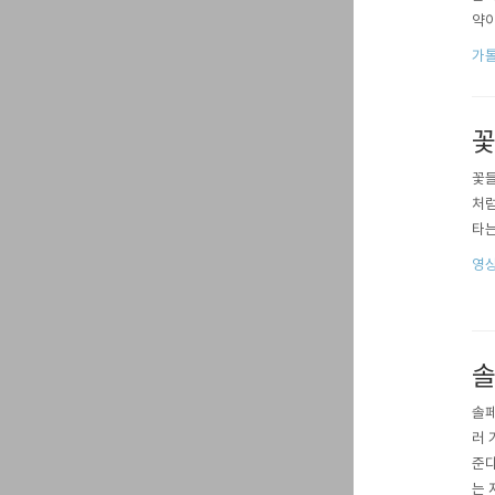
약이
분의
가톨
그 
그들
꽃
꽃들
처럼
타는
영상
솔
솔페
러 
준다
는 