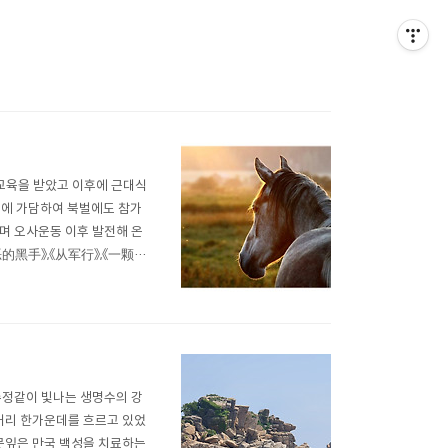
 교육을 받았고 이후에 근대식
군에 가담하여 북벌에도 참가
며 오사운동 이후 발전해 온
的黑手》,《从军行》,《一颗新
 정치학 교과서인 한비자(韓非
말의 지혜'란 뜻으로 의미는
 수정같이 빛나는 생명수의 강
 거리 한가운데를 흐르고 있었
나뭇잎은 만국 백성을 치료하는