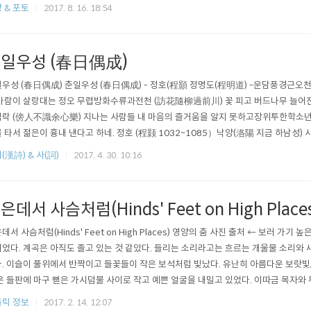
 한잎 두잎 두병 병들어갔다 아침마다 병이 넘는 맑은 물도 들녘의 한 방울 이슬만 못
 & 포토
2017. 8. 16. 18:54
 흙냄새 속에 맘대로 퍼지고 멋대로 자랐어야 할 것을 - 뉘우침에 떨리는 미련한 손은
..
일우성 (春日偶成)
우성 (春日偶成) 춘일우성 (春日偶成) - 정호(程顥 정명도(程明道) -운담풍경근오
바람이 살랑대는 정오 무렵방화수류과전천 (訪花隨柳過前川) 꽃 피고 버드나무 늘어
락 (傍人不識余心樂) 지나는 사람들 내 마음의 즐거움을 알지 못하고장위투한학소년
 타서 젊은이 흉내 낸다고 하네. 정호 (程颢 1032~1085）낙양(洛陽 지금 하남성) 
자, 북송 이학(理學)의 기초를 세웠다. 호는 명도(明道), 자는 백순(伯淳), 휘(諡)는 순
(漢詩) & 사(詞)
2017. 4. 30. 10:16
과 함께 이정자(二程子)라고 일컬어진다. 젊은 시절에 관직으로 들어가 지방관을 거쳐 
’가 되었..
은데서 사슴처럼(Hinds' Feet on High Place
데서 사슴처럼(Hinds' Feet on High Places) 영양의 춤 사진 출처 ← 보러 가기
었다. 계곡은 아직도 졸고 있는 것 같았다. 들리는 소리라고는 흐르는 개울물 소리와
. 이슬이 풀위에서 반짝이고 들꽃들이 작은 보석처럼 빛났다. 유난히 아름다운 보랏빛,
온 들판에 마구 뻗은 가시덤불 사이로 작고 예쁜 얼굴을 내밀고 있었다. 이따금 목자
이 한데 어우러져 아름답기 그지 얺는 융단을 이룬 꽃 들판을 지나갔다. 한번은 목자가
릭 정보
2017. 2. 14. 12:07