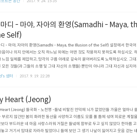
율흐르는 공간
2017. 9. 24. 15:35
록 나는 신에게 모든 것을 부탁했다 삶을 누릴 수 있도록하지만 신은 내게 삶을 선물했다
마디 - 마야, 자아의 환영(Samadhi - Maya, the 
e Self)
디 - 마야, 자아의 환영(Samadhi - Maya, the Illusion of the Self) 설정에
마음이나 의지 안에서는 오직 하느님 외에는 어떤 것도 작용하지 못하도록 하십시오. 하
 느낌 일체를 제압하고, 망각의 구름 아래로 깊숙이 묻어버리도록 노력하십시오. 그대
 모든 것들(과 그들의 소행 및 그대 자신의 소행들) 뿐만이 아니라 그대 자신과 심지
일들까지도 잊어야 한다는 사실을 명심하지 않으면 안 됩니다. 왜냐하면 바로 이것이 
d's 샘터
2017. 9. 19. 22:28
자신보다 더 사랑할 뿐 아니라 그를 위해 자기 자신까지도 미워하는 완전한 연인의 길이기
y Heart (Jeong)
 Heart (Jeong) 들국화 - 노천명 -들녘 비탈진 언덕에 늬가 없었던들 가을은 얼마
 부르지 않건만 봄의 화려한 동산을 사양하고 이름도 모를 풀 틈에 섞여 외로운 계절
보다 부드러운 네 마음 사랑스러워 거칠은 들녘에 함부로 두고 싶지 않았다 한아름 고
놓고 거기서 맘대로 자라라 빌었더니 들에 보던 그 생기 나날이 잃어지고 웃음 걷는 